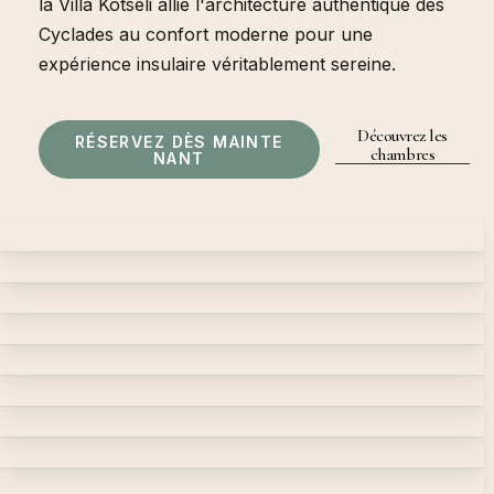
la Villa Kotseli allie l'architecture authentique des
Cyclades au confort moderne pour une
expérience insulaire véritablement sereine.
Découvrez les
R
É
S
E
R
V
E
Z
D
È
S
M
A
I
N
T
E
chambres
N
A
N
T