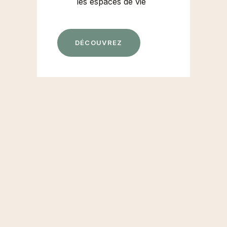
les espaces de vie
D
É
C
O
U
V
R
E
Z