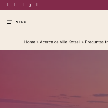
Skip
facebook
instagram
whatsapp
tiktok
email
to
main
MENU
content
Home
»
Acerca de Villa Kotseli
»
Preguntas f