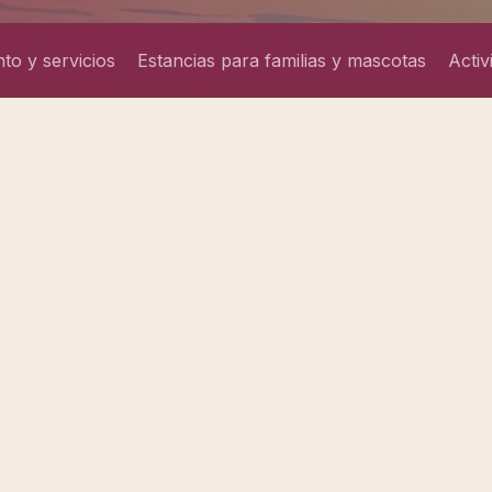
to y servicios
Estancias para familias y mascotas
Activ