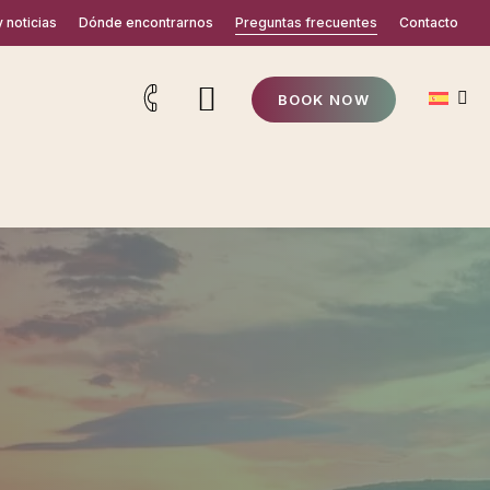
y noticias
Dónde encontrarnos
Preguntas frecuentes
Contacto
B
O
O
K
N
O
W