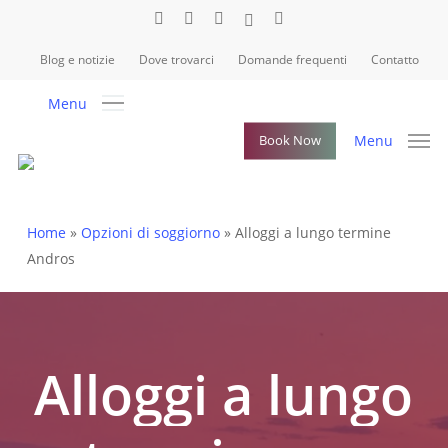
Skip
facebook
instagram
whatsapp
tiktok
email
to
Blog e notizie
Dove trovarci
Domande frequenti
Contatto
Close
main
Menu
content
Menu
Menu
Book Now
Home
»
Opzioni di soggiorno
»
Alloggi a lungo termine
Andros
Alloggi
a
lungo