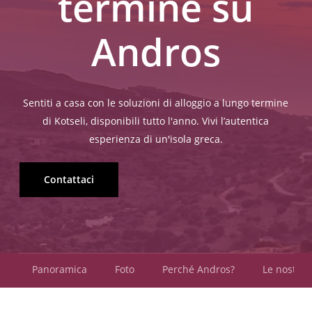
termine su
Andros
Sentiti
a
casa
con
le
soluzioni
di
alloggio
a
lungo
termine
di
Kotseli,
disponibili
tutto
l'anno.
Vivi
l’autentica
esperienza
di
un'isola
greca.
Contattaci
Panoramica
Foto
Perché Andros?
Le nostre